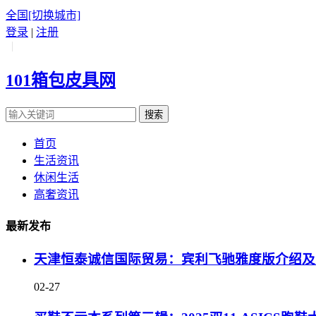
全国
[切换城市]
登录
|
注册
|
101箱包皮具网
搜索
首页
生活资讯
休闲生活
高奢资讯
最新发布
天津恒泰诚信国际贸易：宾利飞驰雅度版介绍及
02-27