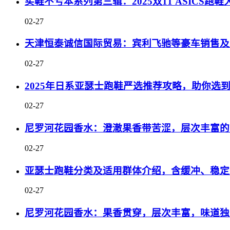
买鞋不亏本系列第三辑：2025双11 ASICS
02-27
天津恒泰诚信国际贸易：宾利飞驰等豪车销售及
02-27
2025年日系亚瑟士跑鞋严选推荐攻略，助你选
02-27
尼罗河花园香水：澄澈果香带苦涩，层次丰富的
02-27
亚瑟士跑鞋分类及适用群体介绍，含缓冲、稳定
02-27
尼罗河花园香水：果香贯穿，层次丰富，味道独