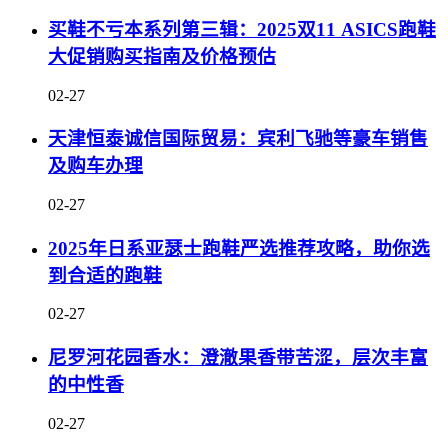
买鞋不亏本系列第三辑：2025双11 ASICS跑鞋
大促销购买指南及价格预估
02-27
天津恒泰诚信国际贸易：宾利飞驰等豪车销售
及购车办理
02-27
2025年日系亚瑟士跑鞋严选推荐攻略，助你选
到合适的跑鞋
02-27
尼罗河花园香水：澄澈果香带苦涩，层次丰富
的中性香
02-27