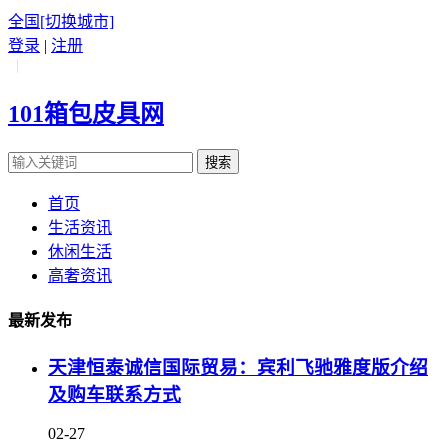
全国
[切换城市]
登录
|
注册
|
101箱包皮具网
搜索
首页
生活资讯
休闲生活
高奢资讯
最新发布
天津恒泰诚信国际贸易：宾利飞驰雅度版介绍
及购车联系方式
02-27