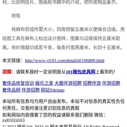
材，比如明信片、图画和书籍中的介绍，把所需物品备齐。
地毯
将麻布剪成所需大小，四周预留五厘米以便缝合边缘。用
绘图工具在麻布上标出设计图样，图案与边缘保持五厘米距
离。将织锦裁切成若干条，每条约宽两厘米，长四十五厘米。
本文链接：
http://www.yl101.com/detail/id/106889.html
提醒：
请联系我时一定说明是从
101箱包皮具网
上看到的！
奢侈品修复培训
娱乐之家
大圈伴游招聘
招聘伴游
伴游招聘
奢侈品网
伴游招聘
网站Sitemap
本站所有信息均为用户自由发布，本站不对信息的真实性负任
何责任，交易时请注意识别信息的真假
如有网站内容侵害了您的权益请联系我们删除 微信：
zx81024163
© 2022 娱乐101-2022 @ 桐乡市贸易商行 All Rights Reserved.