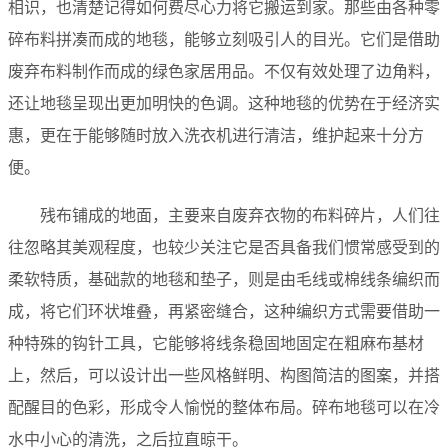
相识，也清楚记得如何费尽心力将它搬运到家。那些由各种零
碎布料拼凑而成的地毯，能够立刻吸引人的目光。它们是借助
废弃布料制作而成的绿色家居用品。不仅有效处理了边角料，
还让地毯呈现出更加明快的色调。这种地毯的优势在于经济实
惠，更在于能够随时放入洗衣机进行清洁，维护起来十分方
便。
残布铺成的地面，主要来自废弃衣物的布料碎片，人们往
往忽略其美观程度，也较少关注它是否具备我们惯常感受到的
柔软特质，基础款的地毯和垫子，则是由毛线或棉线条编织而
成，将它们环状堆叠，再紧密缝合，这种编织方式需要借助一
种特殊的钩针工具，它能够将线条稳固地固定在粗麻布基材
上，然后，可以设计出一些风格鲜明、构图简洁的图案，并搭
配醒目的色彩，形成令人愉悦的整体布局。碎布地毯可以在冷
水中小心的清洗，之后拉直晾干。